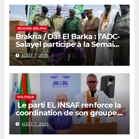
RÉGIONS (WILAYA)
Brakna / Dar El Barka : l’ADC-
Salayel participe à la Semaine
nationale de l’arbre
AOÛT 7, 2026
POLITIQUE
Le parti EL INSAF renforce la
coordination de son groupe
parlementaire
AOÛT 7, 2026