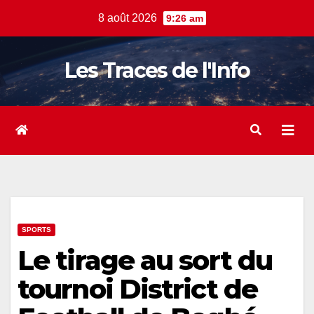
Skip
8 août 2026
9:26 am
to
content
Les Traces de l'Info
SPORTS
Le tirage au sort du
tournoi District de