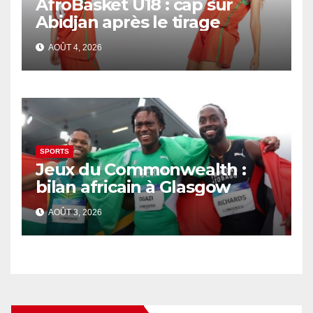
AfroBasket U18 : cap sur
Abidjan après le tirage
AOÛT 4, 2026
SPORTS
Jeux du Commonwealth :
bilan africain à Glasgow
AOÛT 3, 2026