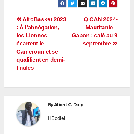
Navigation
AfroBasket 2023
Q CAN 2024-
: À l’abnégation,
Mauritanie –
de
les Lionnes
Gabon : calé au 9
l’article
écartent le
septembre
Cameroun et se
qualifient en demi-
finales
By
Albert C. Diop
HBodiel