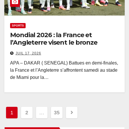
SPORTS
Mondial 2026 : la France et
l’Angleterre visent le bronze
JUIL 17, 2026
APA – DAKAR ( SENEGAL) Battues en demi-finales,
la France et l’Angleterre s’affrontent samedi au stade
de Miami pour la…
Pagination
1
2
…
35
des