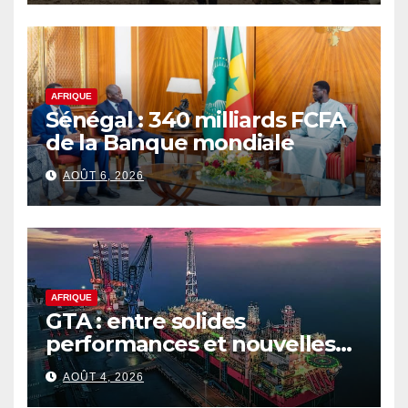
AFRIQUE
Sénégal : 340 milliards FCFA
de la Banque mondiale
AOÛT 6, 2026
AFRIQUE
GTA : entre solides
performances et nouvelles
ambitions pour le gaz
AOÛT 4, 2026
sénégalo-mauritanien