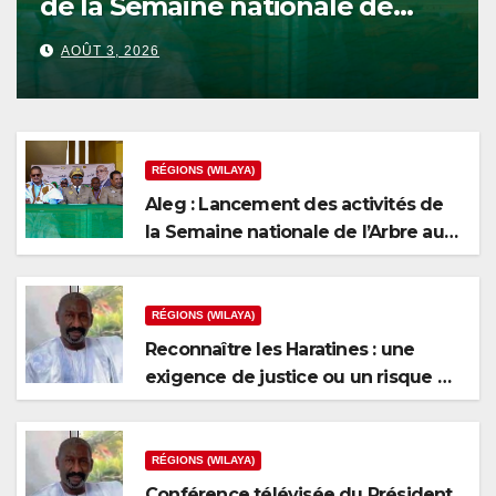
de la Semaine nationale de
l’Arbre au niveau de la wilaya
AOÛT 3, 2026
du Brakna
RÉGIONS (WILAYA)
Aleg : Lancement des activités de
la Semaine nationale de l’Arbre au
niveau de la wilaya du Brakna
RÉGIONS (WILAYA)
Reconnaître les Haratines : une
exigence de justice ou un risque de
fragmentation nationale ?
RÉGIONS (WILAYA)
Conférence télévisée du Président