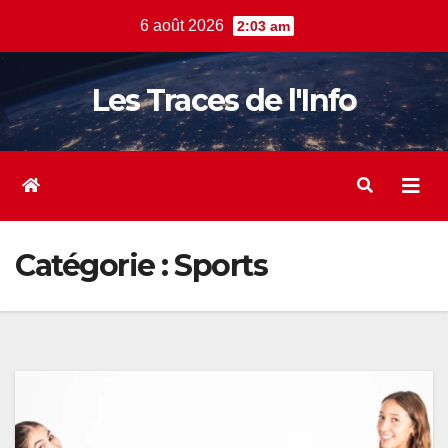
Skip
6 août 2026
2:03 am
to
content
Les Traces de l'Info
Catégorie :
Sports