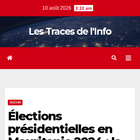
Skip
10 août 2026
3:22 am
to
content
Les Traces de l'Info
AUCUN
Élections
présidentielles en