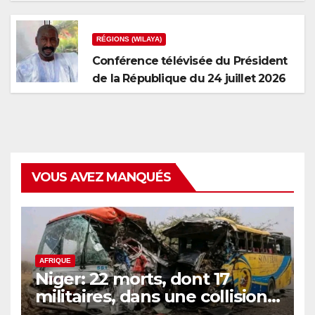
fragmentation nationale ?
RÉGIONS (WILAYA)
Conférence télévisée du Président
de la République du 24 juillet 2026
VOUS AVEZ MANQUÉS
AFRIQUE
Niger: 22 morts, dont 17
militaires, dans une collision
de 2 bus