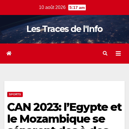
Skip
10 août 2026
5:17 am
to
content
Les Traces de l'Info
SPORTS
CAN 2023: l’Egypte et
le Mozambique se