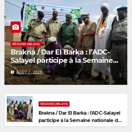
RÉGIONS (WILAYA)
Brakna / Dar El Barka : l’ADC-
Salayel participe à la Semaine
nationale de l’arbre
AOÛT 7, 2026
RÉGIONS (WILAYA)
Brakna / Dar El Barka : l’ADC-Salayel
participe à la Semaine nationale de
l’arbre