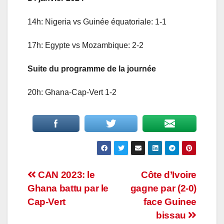
14h: Nigeria vs Guinée équatoriale: 1-1
17h: Egypte vs Mozambique: 2-2
Suite du programme de la journée
20h: Ghana-Cap-Vert 1-2
Navigation
CAN 2023: le
Côte d’Ivoire
Ghana battu par le
gagne par (2-0)
de
Cap-Vert
face Guinee
l’article
bissau