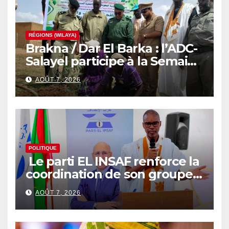
RÉGIONS (WILAYA)
Brakna / Dar El Barka : l’ADC-
Salayel participe à la Semaine
nationale de l’arbre
AOÛT 7, 2026
POLITIQUE
Le parti EL INSAF renforce la
coordination de son groupe
parlementaire
AOÛT 7, 2026