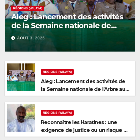
RÉGIONS (WILAYA)
Aleg : Lancement des activités
de la Semaine nationale de
l’Arbre au niveau de la wilaya
AOÛT 3, 2026
du Brakna
RÉGIONS (WILAYA)
Aleg : Lancement des activités de
la Semaine nationale de l’Arbre au
niveau de la wilaya du Brakna
RÉGIONS (WILAYA)
Reconnaître les Haratines : une
exigence de justice ou un risque de
fragmentation nationale ?