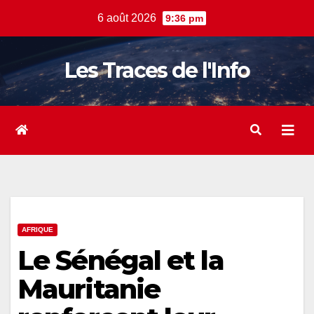
Skip
6 août 2026
9:36 pm
to
content
Les Traces de l'Info
AFRIQUE
Le Sénégal et la
Mauritanie