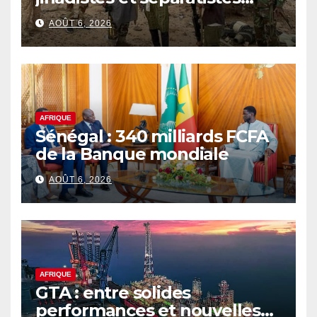
rebat les cartes d’un conflit
AOÛT 6, 2026
de plus en plus complexe
AFRIQUE
Sénégal : 340 milliards FCFA
de la Banque mondiale
AOÛT 6, 2026
AFRIQUE
GTA : entre solides
performances et nouvelles