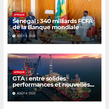
AFRIQUE
Sénégal : 340 milliards FCFA
de la Banque mondiale
AOÛT 6, 2026
AFRIQUE
GTA : entre solides
performances et nouvelles
ambitions pour le gaz
AOÛT 4, 2026
sénégalo-mauritanien