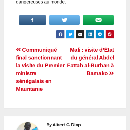
dangereuses au monde.
Navigation
Communiqué
Mali : visite d’État
final sanctionnant
du général Abdel
de
la visite du Premier
Fattah al-Burhan à
l’article
ministre
Bamako
sénégalais en
Mauritanie
By
Albert C. Diop