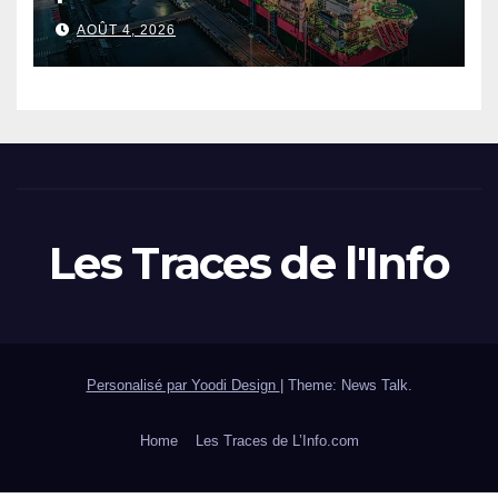
ambitions pour le gaz
AOÛT 4, 2026
sénégalo-mauritanien
Les Traces de l'Info
Personalisé par Yoodi Design
|
Theme: News Talk.
Home
Les Traces de L’Info.com