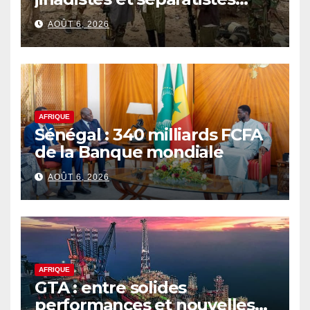
rebat les cartes d’un conflit
AOÛT 6, 2026
de plus en plus complexe
AFRIQUE
Sénégal : 340 milliards FCFA
de la Banque mondiale
AOÛT 6, 2026
AFRIQUE
GTA : entre solides
performances et nouvelles