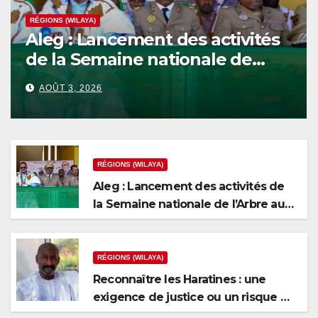
RÉGIONS (WILAYA)
Aleg : Lancement des activités
de la Semaine nationale de
l’Arbre au niveau de la wilaya
AOÛT 3, 2026
du Brakna
RÉGIONS (WILAYA)
Aleg : Lancement des activités de
la Semaine nationale de l’Arbre au
niveau de la wilaya du Brakna
RÉGIONS (WILAYA)
Reconnaître les Haratines : une
exigence de justice ou un risque de
fragmentation nationale ?