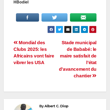
HBodiel
Navigation
Mondial des
Stade municipal
Clubs 2025: les
de Bababé: le
de
Africains vont faire
maire satisfait de
l’article
vibrer les USA
l’état
d’avancement du
chantier
By
Albert C. Diop