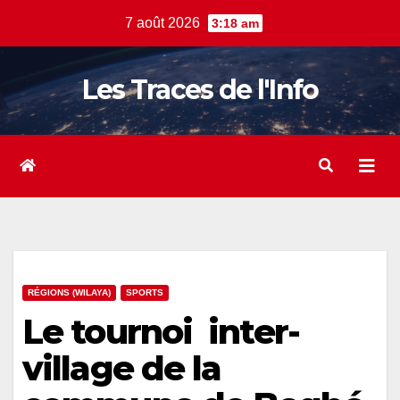
Skip
7 août 2026
3:18 am
to
content
Les Traces de l'Info
RÉGIONS (WILAYA)
SPORTS
Le tournoi inter-
village de la