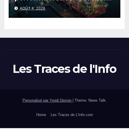
ambitions pour le gaz
AOÛT 4, 2026
sénégalo-mauritanien
Les Traces de l'Info
Personalisé par Yoodi Design
|
Theme: News Talk.
Home
Les Traces de L’Info.com