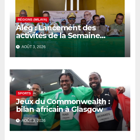
RÉGIONS (WILAYA)
Aleg : Lancement des
activités de la Semaine
nationale de l’Arbre au
AOÛT 3, 2026
niveau de la wilaya du
Brakna
SPORTS
Jeux du Commonwealth :
bilan africain à Glasgow
AOÛT 3, 2026