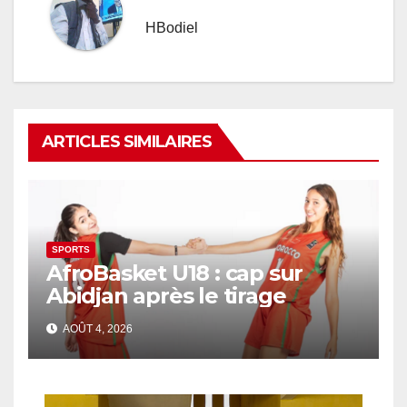
HBodiel
ARTICLES SIMILAIRES
SPORTS
AfroBasket U18 : cap sur
Abidjan après le tirage
AOÛT 4, 2026