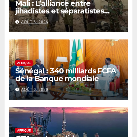
Mali : L’alliance entre
jihadistes et séparatistes
rebat les cartes d’un conflit
AOÛT 6, 2026
de plus en plus complexe
AFRIQUE
Sénégal : 340 milliards FCFA
de la Banque mondiale
AOÛT 6, 2026
AFRIQUE