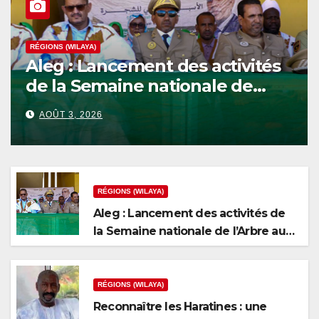
RÉGIONS (WILAYA)
Aleg : Lancement des activités
de la Semaine nationale de
l’Arbre au niveau de la wilaya
AOÛT 3, 2026
du Brakna
RÉGIONS (WILAYA)
Aleg : Lancement des activités de
la Semaine nationale de l’Arbre au
niveau de la wilaya du Brakna
RÉGIONS (WILAYA)
Reconnaître les Haratines : une