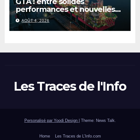
GTA : entre solides
performances et nouvelles
ambitions pour le gaz
AOÛT 4, 2026
sénégalo-mauritanien
Les Traces de l'Info
Personalisé par Yoodi Design
|
Theme: News Talk.
Home
Les Traces de L’Info.com