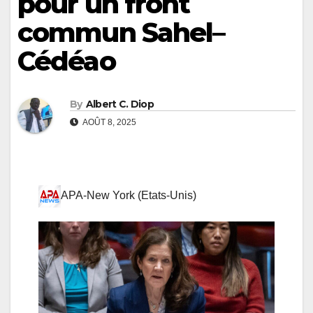
pour un front
commun Sahel–
Cédéao
By
Albert C. Diop
AOÛT 8, 2025
APA-New York (Etats-Unis)