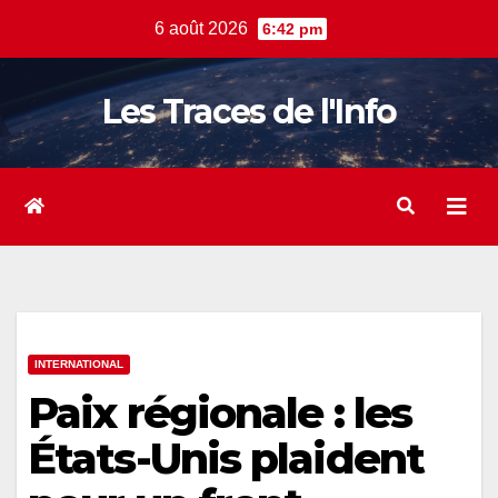
Skip
6 août 2026
6:42 pm
to
content
Les Traces de l'Info
INTERNATIONAL
Paix régionale : les
États-Unis plaident