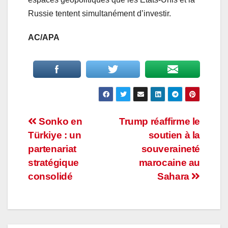
Russie tentent simultanément d’investir.
AC/APA
Navigation
Sonko en
Trump réaffirme le
Türkiye : un
soutien à la
de
partenariat
souveraineté
l’article
stratégique
marocaine au
consolidé
Sahara