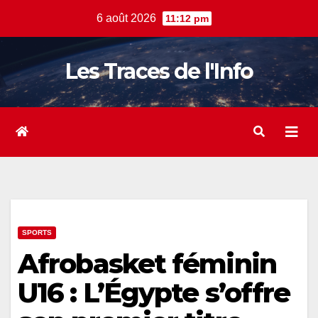
Skip
6 août 2026
11:12 pm
to
content
Les Traces de l'Info
SPORTS
Afrobasket féminin
U16 : L’Égypte s’offre