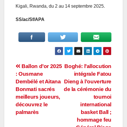
Kigali, Rwanda, du 2 au 14 septembre 2025.
SS/ac/Sf/APA
Navigation
Ballon d’or 2025
Boghé: l’allocution
: Ousmane
intégrale Fatou
de
Dembélé et Aitana
Dieng à l’ouverture
l’article
Bonmati sacrés
de la cérémonie du
meilleurs joueurs,
tournoi
découvrez le
international
palmarès
basket Ball ;
hommage feu