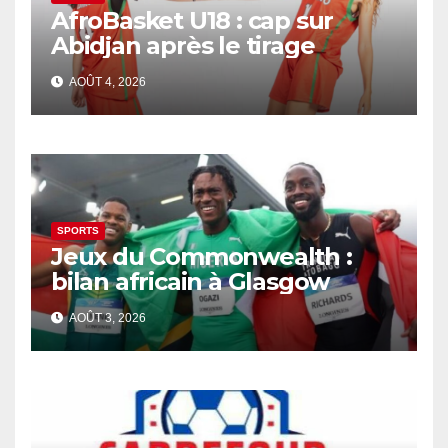
AfroBasket U18 : cap sur
Abidjan après le tirage
AOÛT 4, 2026
SPORTS
Jeux du Commonwealth :
bilan africain à Glasgow
AOÛT 3, 2026