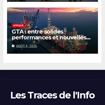
AFRIQUE
GTA : entre solides
performances et nouvelles
ambitions pour le gaz
AOÛT 4, 2026
sénégalo-mauritanien
Les Traces de l'Info