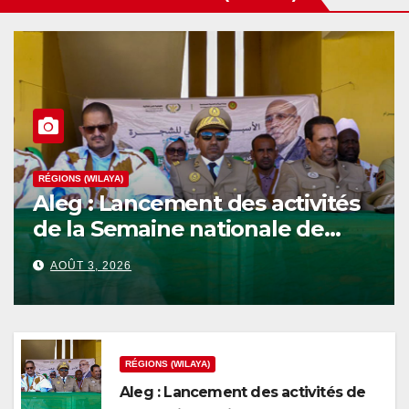
RÉGIONS (WILAYA)
Aleg : Lancement des activités
de la Semaine nationale de
l’Arbre au niveau de la wilaya
AOÛT 3, 2026
du Brakna
RÉGIONS (WILAYA)
Aleg : Lancement des activités de