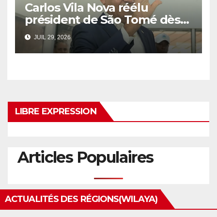
Carlos Vila Nova réélu
président de São Tomé dès
le 1er tour
JUIL 29, 2026
LIBRE EXPRESSION
Articles Populaires
ACTUALITÉS DES RÉGIONS(WILAYA)