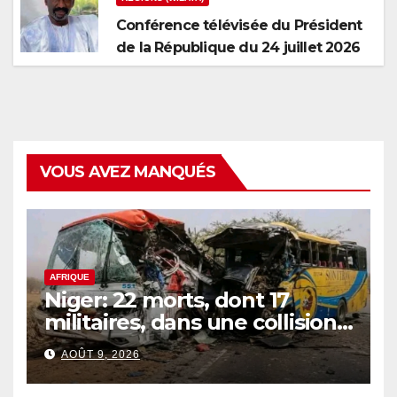
Conférence télévisée du Président
de la République du 24 juillet 2026
VOUS AVEZ MANQUÉS
AFRIQUE
Niger: 22 morts, dont 17
militaires, dans une collision
de 2 bus
AOÛT 9, 2026