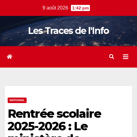
Skip
9 août 2026
1:42 pm
to
content
Les Traces de l'Info
NATIONAL
Rentrée scolaire
2025-2026 : Le