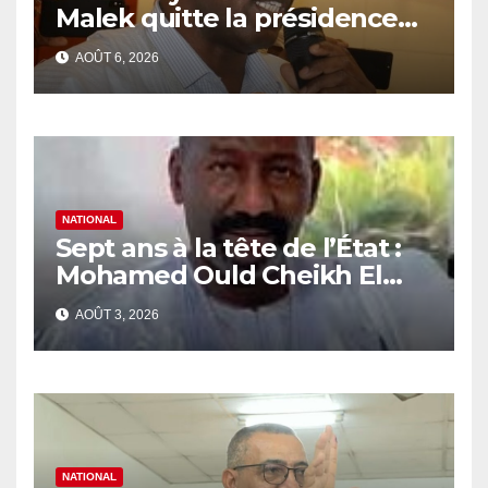
Malek quitte la présidence
de la Commission Nationale
AOÛT 6, 2026
des Droits de l’Homme
(CNDH)
NATIONAL
Sept ans à la tête de l’État :
Mohamed Ould Cheikh El
Ghazouani face au verdict de
AOÛT 3, 2026
l’Histoire
NATIONAL