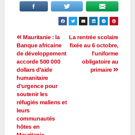
Navigation
Mauritanie : la
La rentrée scolaire
Banque africaine
fixée au 6 octobre,
de
de développement
l’uniforme
l’article
accorde 500 000
obligatoire au
dollars d’aide
primaire
humanitaire
d’urgence pour
soutenir les
réfugiés maliens et
leurs
communautés
hôtes en
Mauritanie