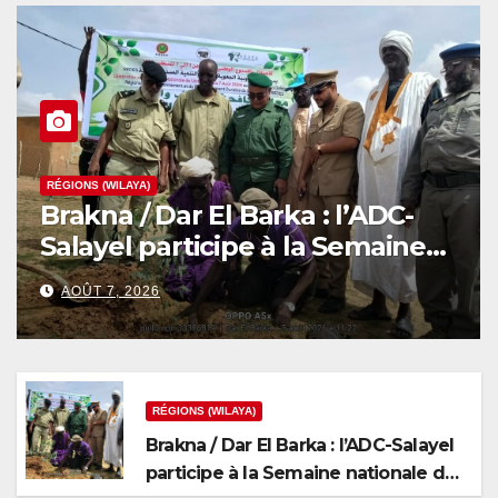
RÉGIONS (WILAYA)
Brakna / Dar El Barka : l’ADC-
Salayel participe à la Semaine
nationale de l’arbre
AOÛT 7, 2026
RÉGIONS (WILAYA)
Brakna / Dar El Barka : l’ADC-Salayel
participe à la Semaine nationale de