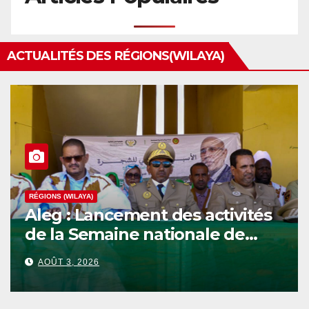
ACTUALITÉS DES RÉGIONS(WILAYA)
RÉGIONS (WILAYA)
Aleg : Lancement des activités
de la Semaine nationale de
l’Arbre au niveau de la wilaya
AOÛT 3, 2026
du Brakna