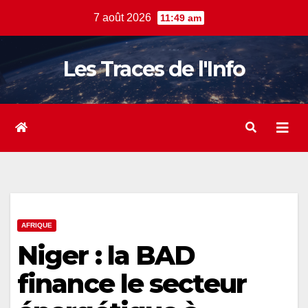
Skip
7 août 2026
11:49 am
to
content
Les Traces de l'Info
AFRIQUE
Niger : la BAD
finance le secteur