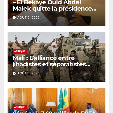
– El Bekaye Ould Abdel
Malek quitte la présidence
de la Commission Nationale
AOÛT 6, 2026
des Droits de l’Homme
(CNDH)
AFRIQUE
Mali : L’alliance entre
jihadistes et séparatistes
rebat les cartes d’un conflit
AOÛT 6, 2026
de plus en plus complexe
AFRIQUE