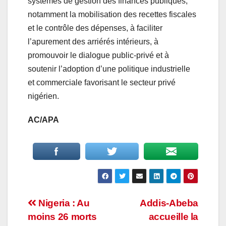
systèmes de gestion des finances publiques,
notamment la mobilisation des recettes fiscales
et le contrôle des dépenses, à faciliter
l’apurement des arriérés intérieurs, à
promouvoir le dialogue public-privé et à
soutenir l’adoption d’une politique industrielle
et commerciale favorisant le secteur privé
nigérien.
AC/APA
Navigation
Nigeria : Au
Addis-Abeba
moins 26 morts
accueille la