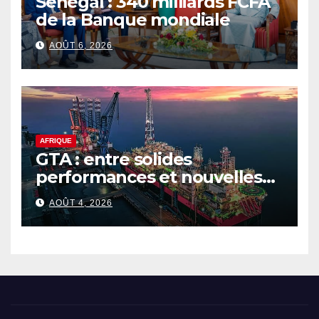
Sénégal : 340 milliards FCFA
de la Banque mondiale
AOÛT 6, 2026
AFRIQUE
GTA : entre solides
performances et nouvelles
ambitions pour le gaz
AOÛT 4, 2026
sénégalo-mauritanien