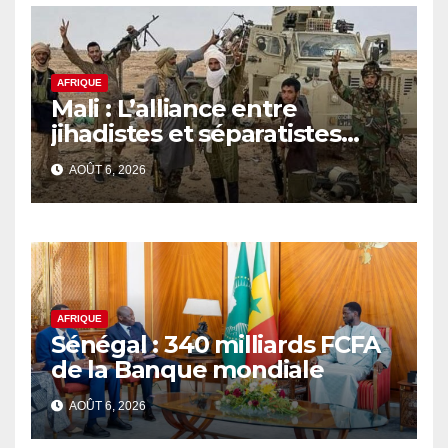
AFRIQUE
Mali : L’alliance entre
jihadistes et séparatistes
rebat les cartes d’un conflit
AOÛT 6, 2026
de plus en plus complexe
AFRIQUE
Sénégal : 340 milliards FCFA
de la Banque mondiale
AOÛT 6, 2026