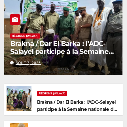
RÉGIONS (WILAYA)
Brakna / Dar El Barka : l’ADC-
Salayel participe à la Semaine
nationale de l’arbre
AOÛT 7, 2026
RÉGIONS (WILAYA)
Brakna / Dar El Barka : l’ADC-Salayel
participe à la Semaine nationale de
l’arbre