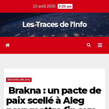
Skip
10 août 2026
3:20 am
to
content
Les Traces de l'Info
RÉGIONS (WILAYA)
Brakna : un pacte de
paix scellé à Aleg