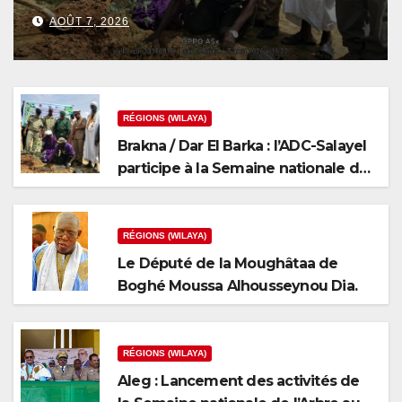
nationale de l’arbre
AOÛT 7, 2026
RÉGIONS (WILAYA)
Brakna / Dar El Barka : l’ADC-Salayel
participe à la Semaine nationale de
l’arbre
RÉGIONS (WILAYA)
Le Député de la Moughâtaa de
Boghé Moussa Alhousseynou Dia.
RÉGIONS (WILAYA)
Aleg : Lancement des activités de