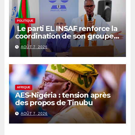
POLITIQUE
Le parti EL INSAF renforce la
coordination de son groupe
parlementaire
AOÛT 7, 2026
AFRIQUE
AES-Nigéria : tension après
des propos de Tinubu
AOÛT 7, 2026