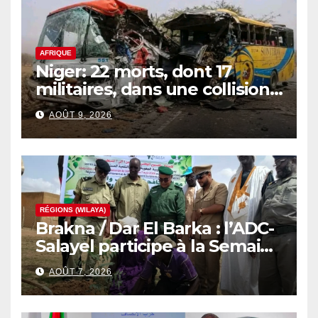
AFRIQUE
Niger: 22 morts, dont 17
militaires, dans une collision
de 2 bus
AOÛT 9, 2026
RÉGIONS (WILAYA)
Brakna / Dar El Barka : l’ADC-
Salayel participe à la Semaine
nationale de l’arbre
AOÛT 7, 2026