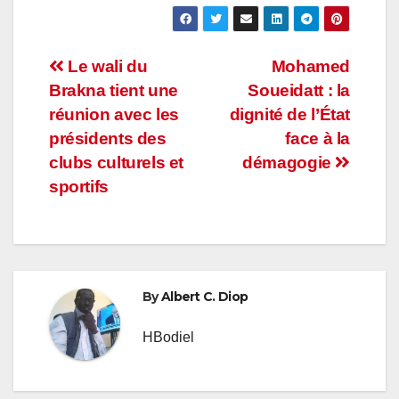
Navigation
Le wali du
Mohamed
Brakna tient une
Soueidatt : la
de
réunion avec les
dignité de l’État
l’article
présidents des
face à la
clubs culturels et
démagogie
sportifs
By
Albert C. Diop
HBodiel