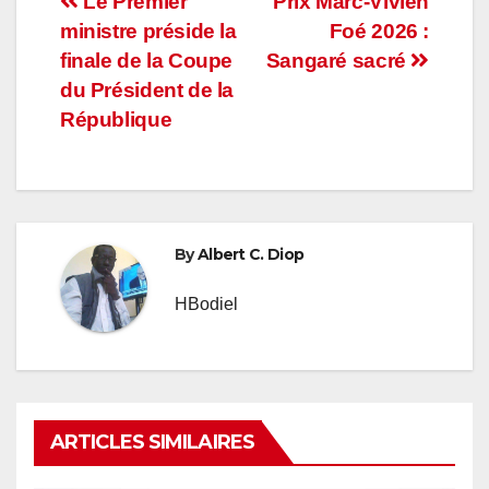
Navigation
Le Premier
Prix Marc-Vivien
ministre préside la
Foé 2026 :
de
finale de la Coupe
Sangaré sacré
l’article
du Président de la
République
By
Albert C. Diop
HBodiel
ARTICLES SIMILAIRES