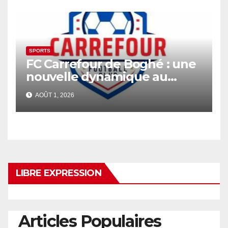
SPORTS
FC Carrefour de Boghé : une
nouvelle dynamique au
service de la jeunesse et du
AOÛT 1, 2026
sport
LIBRE EXPRESSION
Articles Populaires