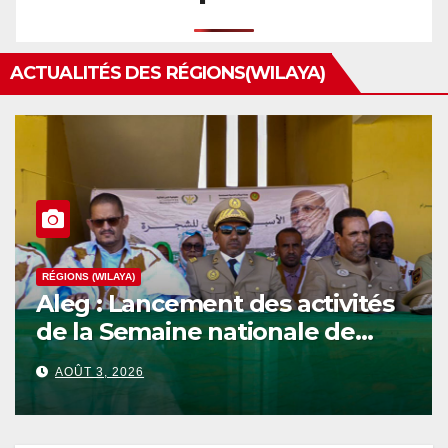
ACTUALITÉS DES RÉGIONS(WILAYA)
RÉGIONS (WILAYA)
Aleg : Lancement des activités
de la Semaine nationale de
l’Arbre au niveau de la wilaya
AOÛT 3, 2026
du Brakna