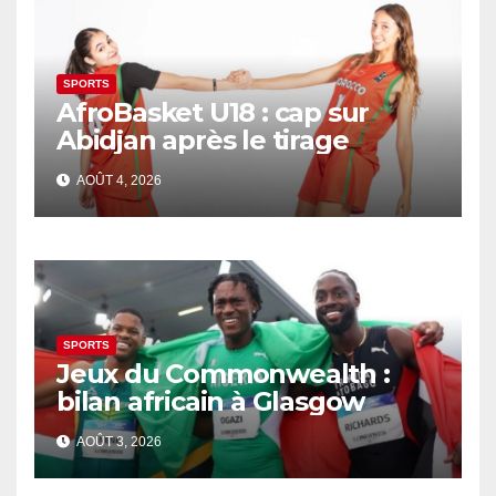
SPORTS
AfroBasket U18 : cap sur
Abidjan après le tirage
AOÛT 4, 2026
SPORTS
Jeux du Commonwealth :
bilan africain à Glasgow
AOÛT 3, 2026