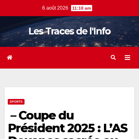
Skip
6 août 2026
11:10 am
to
content
Les Traces de l'Info
SPORTS
– Coupe du
Président 2025 : L’AS