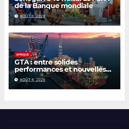
de la Banque mondiale
AOÛT 6, 2026
AFRIQUE
GTA : entre solides
performances et nouvelles
ambitions pour le gaz
AOÛT 4, 2026
sénégalo-mauritanien