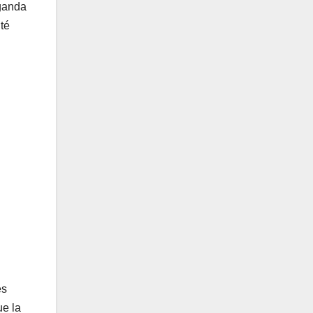
uganda
té
es
ue la