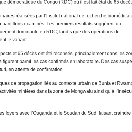
lique démocratique du Congo (RDC) où il est fait état de 65 décè
minaires réalisées par l’Institut national de recherche biomédical
échantillons examinés. Les premiers résultats suggèrent un
iquement dominante en RDC, tandis que des opérations de
nt le variant.
pects et 65 décès ont été recensés, principalement dans les z
igurent parmi les cas confirmés en laboratoire. Des cas suspe
uri, en attente de confirmation.
sques de propagation liés au contexte urbain de Bunia et Rwam
ctivités minières dans la zone de Mongwalu ainsi qu’à l’insécur
des foyers avec l’Ouganda et le Soudan du Sud, faisant craindre