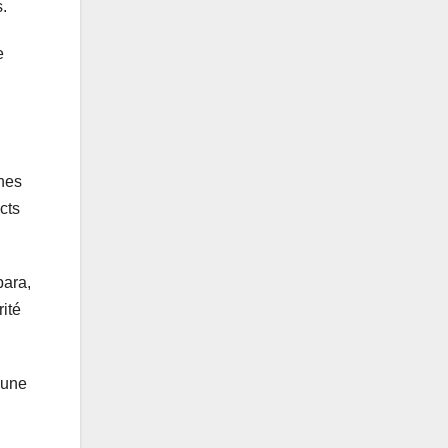
recouvrement
s.
niveau
et des
caissiers de
e
de la
Mauripost
wilaya
du
Brakna
ones
cts
para,
ité
 une