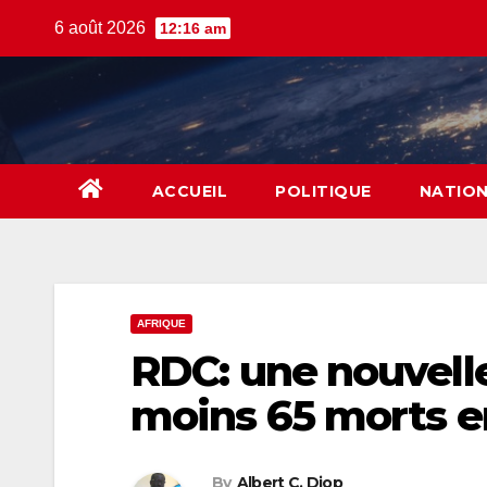
Skip
6 août 2026
12:16 am
to
content
ACCUEIL
POLITIQUE
NATIO
AFRIQUE
RDC: une nouvelle
moins 65 morts en
By
Albert C. Diop