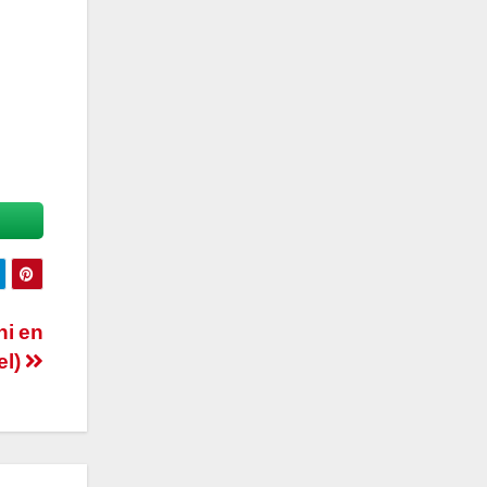
ni en
el)