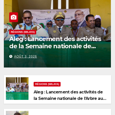
RÉGIONS (WILAYA)
Aleg : Lancement des activités
de la Semaine nationale de
l’Arbre au niveau de la wilaya
AOÛT 3, 2026
du Brakna
RÉGIONS (WILAYA)
Aleg : Lancement des activités de
la Semaine nationale de l’Arbre au
niveau de la wilaya du Brakna