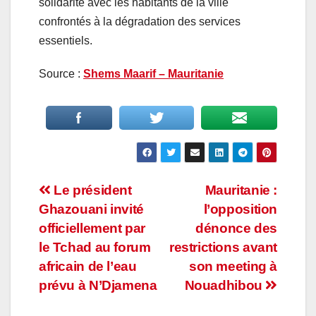
solidarité avec les habitants de la ville
confrontés à la dégradation des services
essentiels.
Source :
Shems Maarif – Mauritanie
Navigation
Le président
Mauritanie :
Ghazouani invité
l’opposition
de
officiellement par
dénonce des
l’article
le Tchad au forum
restrictions avant
africain de l’eau
son meeting à
prévu à N’Djamena
Nouadhibou