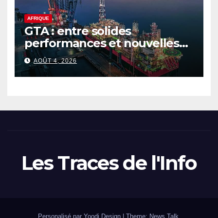
AFRIQUE
GTA : entre solides
performances et nouvelles
ambitions pour le gaz
AOÛT 4, 2026
sénégalo-mauritanien
Les Traces de l'Info
Personalisé par Yoodi Design
|
Theme: News Talk.