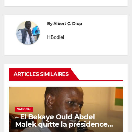
By
Albert C. Diop
HBodiel
ARTICLES SIMILAIRES
NATIONAL
– El Bekaye Ould Abdel
Malek quitte la présidence
de la Commission Nationale