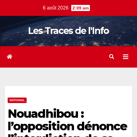
Skip
6 août 2026
2:09 am
to
content
Les Traces de l'Info
NATIONAL
Nouadhibou :
l’opposition dénonce