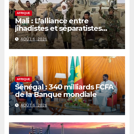
AFRIQUE
Mali : L’alliance entre
jihadistes et séparatistes
rebat les cartes d’un conflit
AOÛT 6, 2026
de plus en plus complexe
AFRIQUE
Sénégal : 340 milliards FCFA
de la Banque mondiale
AOÛT 6, 2026