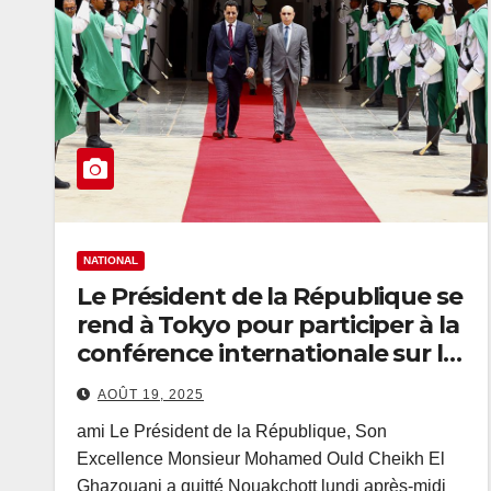
NATIONAL
Le Président de la République se
rend à Tokyo pour participer à la
conférence internationale sur le
développement en Afrique
AOÛT 19, 2025
ami Le Président de la République, Son
Excellence Monsieur Mohamed Ould Cheikh El
Ghazouani a quitté Nouakchott lundi après-midi