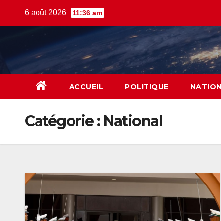
Skip
6 août 2026
11:36 am
to
content
ACCUEIL
POLITIQUE
NATIO
Catégorie :
National