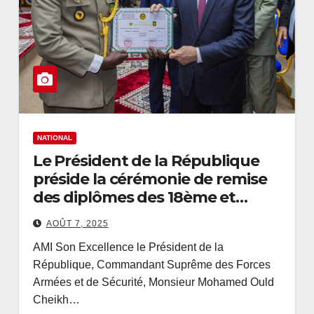
NATIONAL
Le Président de la République
préside la cérémonie de remise
des diplômes des 18ème et
6ème promotions du Cours
AOÛT 7, 2025
d’État-Major et du Cours Spécial
AMI Son Excellence le Président de la
d’État-Major
République, Commandant Suprême des Forces
Armées et de Sécurité, Monsieur Mohamed Ould
Cheikh…