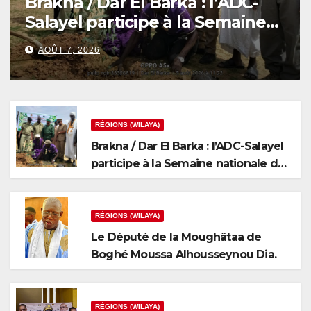
Brakna / Dar El Barka : l’ADC-
Salayel participe à la Semaine
nationale de l’arbre
AOÛT 7, 2026
RÉGIONS (WILAYA)
Brakna / Dar El Barka : l’ADC-Salayel
participe à la Semaine nationale de
l’arbre
RÉGIONS (WILAYA)
Le Député de la Moughâtaa de
Boghé Moussa Alhousseynou Dia.
RÉGIONS (WILAYA)