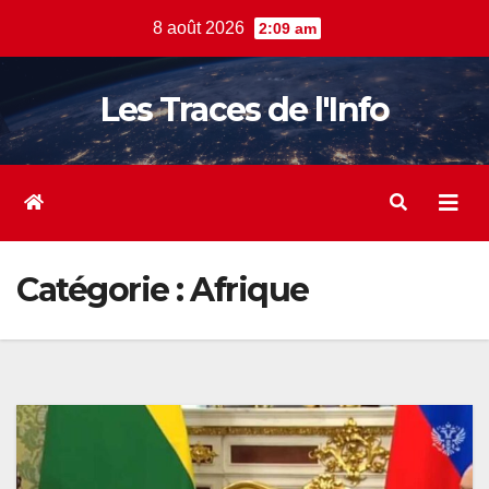
Skip
8 août 2026
2:09 am
to
content
Les Traces de l'Info
Catégorie :
Afrique