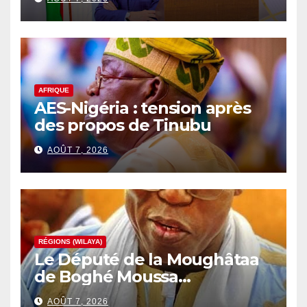
AFRIQUE
AES-Nigéria : tension après
des propos de Tinubu
AOÛT 7, 2026
RÉGIONS (WILAYA)
Le Député de la Moughâtaa
de Boghé Moussa
Alhousseynou Dia.
AOÛT 7, 2026