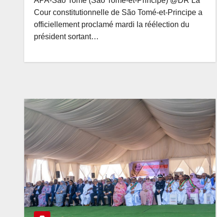
APA-São Tomé (Sao Tomé-et-Principe) @DR La
Cour constitutionnelle de São Tomé-et-Principe a
officiellement proclamé mardi la réélection du
président sortant…