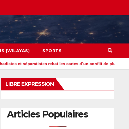
NS (WILAYAS)
SPORTS
paratistes rebat les cartes d’un conflit de plus en plus complexe
LIBRE EXPRESSION
Articles Populaires