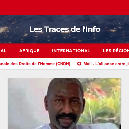
Les Traces de l'Info
NAL
AFRIQUE
INTERNATIONAL
LES RÉGIO
s de l’Homme (CNDH)
Mali : L’alliance entre jihadistes et sé