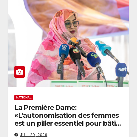
NATIONAL
La Première Dame:
«L’autonomisation des femmes
est un pilier essentiel pour bâtir
une société stable et prospère»
JUIL 29, 2026