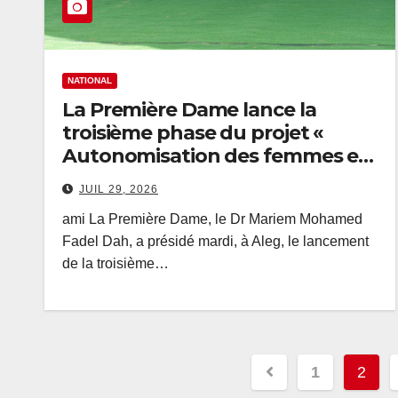
NATIONAL
La Première Dame lance la
troisième phase du projet «
Autonomisation des femmes et
dividende démographique »
JUIL 29, 2026
dans la région du Sahel SWEDD+
ami La Première Dame, le Dr Mariem Mohamed
Fadel Dah, a présidé mardi, à Aleg, le lancement
de la troisième…
Pagination
1
2