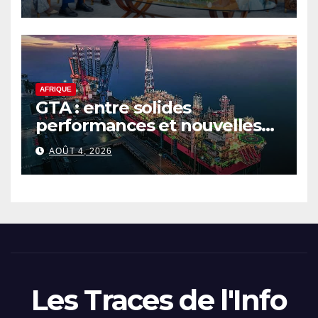
AFRIQUE
GTA : entre solides
performances et nouvelles
ambitions pour le gaz
AOÛT 4, 2026
sénégalo-mauritanien
Les Traces de l'Info