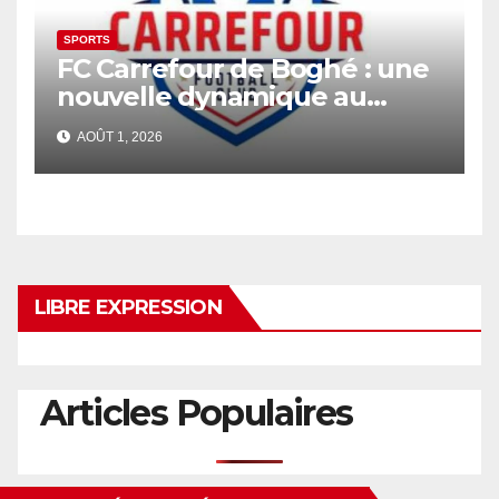
SPORTS
FC Carrefour de Boghé : une
nouvelle dynamique au
service de la jeunesse et du
AOÛT 1, 2026
sport
LIBRE EXPRESSION
Articles Populaires