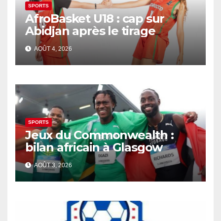
SPORTS
AfroBasket U18 : cap sur
Abidjan après le tirage
AOÛT 4, 2026
SPORTS
Jeux du Commonwealth :
bilan africain à Glasgow
AOÛT 3, 2026