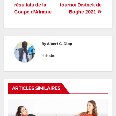
de
résultats de la
tournoi Districk de
l’article
Coupe d’Afrique
Boghe 2021
By
Albert C. Diop
HBodiel
ARTICLES SIMILAIRES