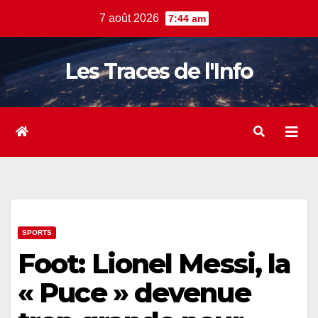
Skip
7 août 2026
7:44 am
to
content
Les Traces de l'Info
SPORTS
Foot: Lionel Messi, la
« Puce » devenue