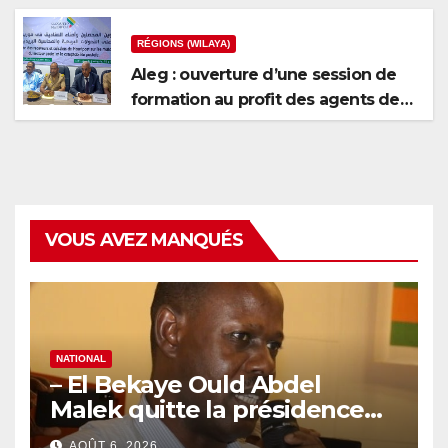
RÉGIONS (WILAYA)
Aleg : ouverture d’une session de
formation au profit des agents de
recouvrement et des caissiers de
Mauripost
VOUS AVEZ MANQUÉS
NATIONAL
– El Bekaye Ould Abdel
Malek quitte la présidence
de la Commission Nationale
AOÛT 6, 2026