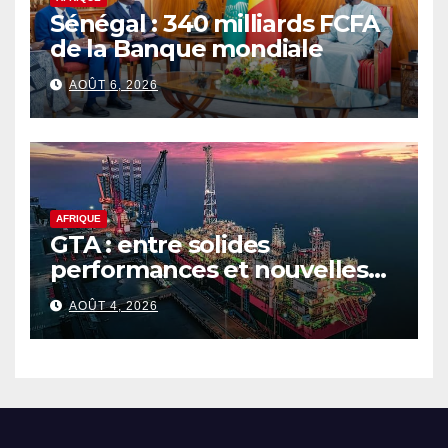
Sénégal : 340 milliards FCFA
de la Banque mondiale
AOÛT 6, 2026
AFRIQUE
GTA : entre solides
performances et nouvelles
ambitions pour le gaz
AOÛT 4, 2026
sénégalo-mauritanien