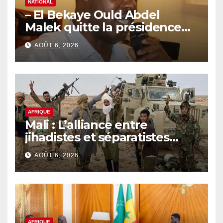
NATIONAL
– El Bekaye Ould Abdel
Malek quitte la présidence
de la Commission Nationale
AOÛT 6, 2026
des Droits de l’Homme
(CNDH)
AFRIQUE
Mali : L’alliance entre
jihadistes et séparatistes
rebat les cartes d’un conflit
AOÛT 6, 2026
de plus en plus complexe
AFRIQUE