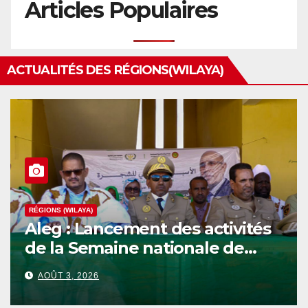
Articles Populaires
ACTUALITÉS DES RÉGIONS(WILAYA)
RÉGIONS (WILAYA)
Aleg : Lancement des activités
de la Semaine nationale de
l’Arbre au niveau de la wilaya
AOÛT 3, 2026
du Brakna