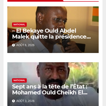
NATIONAL
– El Bekaye Ould Abdel
Malek quitte la présidence
de la Commission Nationale
AOÛT 6, 2026
des Droits de l’Homme
(CNDH)
NATIONAL
Sept ans à la tête de l’État :
Mohamed Ould Cheikh El
Ghazouani face au verdict de
AOÛT 3, 2026
l’Histoire