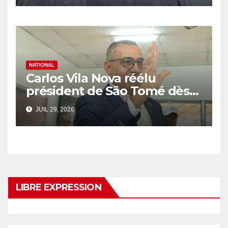
NATIONAL
Carlos Vila Nova réélu
président de São Tomé dès
le 1er tour
JUIL 29, 2026
LIBRE EXPRESSION