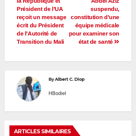
la République et
Abdel Aziz
de
Président de l’UA
suspendu,
l’article
reçoit un message
constitution d’une
écrit du Président
équipe médicale
de l’Autorité de
pour examiner son
Transition du Mali
état de santé
By
Albert C. Diop
HBodiel
ARTICLES SIMILAIRES