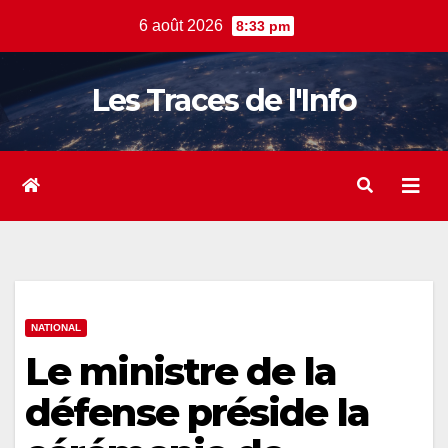
Skip
6 août 2026
8:33 pm
to
content
Les Traces de l'Info
NATIONAL
Le ministre de la
défense préside la