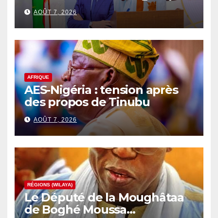
parlementaire
AOÛT 7, 2026
AFRIQUE
AES-Nigéria : tension après
des propos de Tinubu
AOÛT 7, 2026
RÉGIONS (WILAYA)
Le Député de la Moughâtaa
de Boghé Moussa