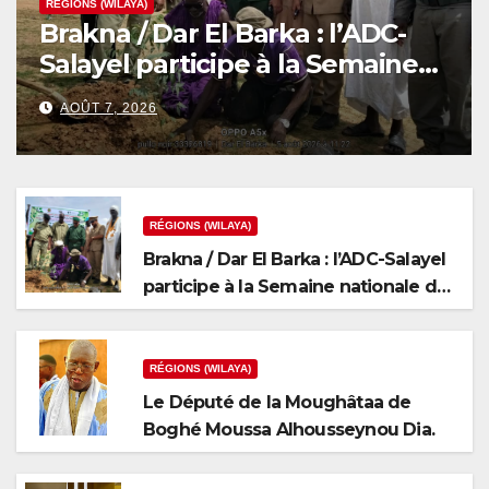
RÉGIONS (WILAYA)
Brakna / Dar El Barka : l’ADC-
Salayel participe à la Semaine
nationale de l’arbre
AOÛT 7, 2026
RÉGIONS (WILAYA)
Brakna / Dar El Barka : l’ADC-Salayel
participe à la Semaine nationale de
l’arbre
RÉGIONS (WILAYA)
Le Député de la Moughâtaa de
Boghé Moussa Alhousseynou Dia.