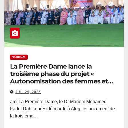
NATIONAL
La Première Dame lance la
troisième phase du projet «
Autonomisation des femmes et
dividende démographique » dans
JUIL 29, 2026
la région du Sahel SWEDD+
ami La Première Dame, le Dr Mariem Mohamed
Fadel Dah, a présidé mardi, à Aleg, le lancement de
la troisième…