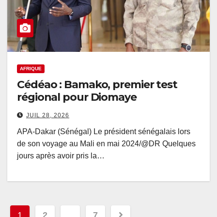
AFRIQUE
Cédéao : Bamako, premier test
régional pour Diomaye
JUIL 28, 2026
APA-Dakar (Sénégal) Le président sénégalais lors
de son voyage au Mali en mai 2024/@DR Quelques
jours après avoir pris la…
Pagination
1
2
…
7