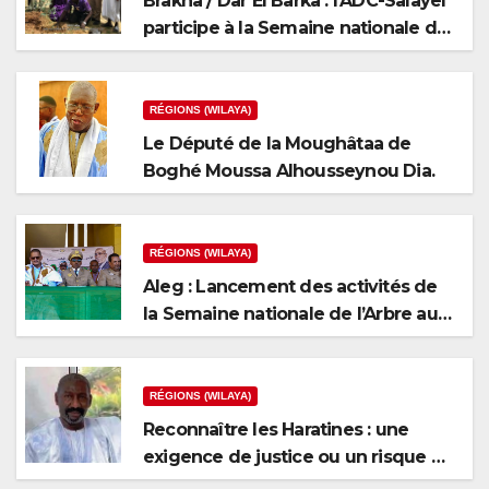
Brakna / Dar El Barka : l’ADC-Salayel
participe à la Semaine nationale de
l’arbre
RÉGIONS (WILAYA)
Le Député de la Moughâtaa de
Boghé Moussa Alhousseynou Dia.
RÉGIONS (WILAYA)
Aleg : Lancement des activités de
la Semaine nationale de l’Arbre au
niveau de la wilaya du Brakna
RÉGIONS (WILAYA)
Reconnaître les Haratines : une
exigence de justice ou un risque de
fragmentation nationale ?