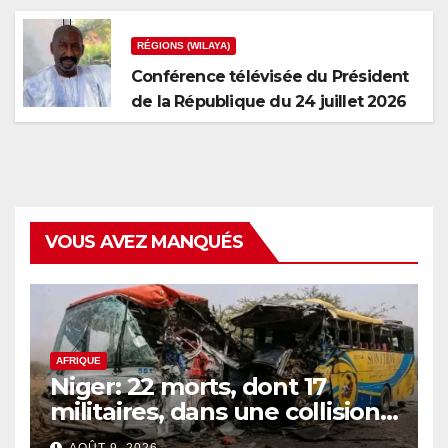
RÉGIONS (WILAYA)
Conférence télévisée du Président
de la République du 24 juillet 2026
VOUS AVEZ MANQUÉS
AFRIQUE
Niger: 22 morts, dont 17
militaires, dans une collision
de 2 bus
AOÛT 9, 2026