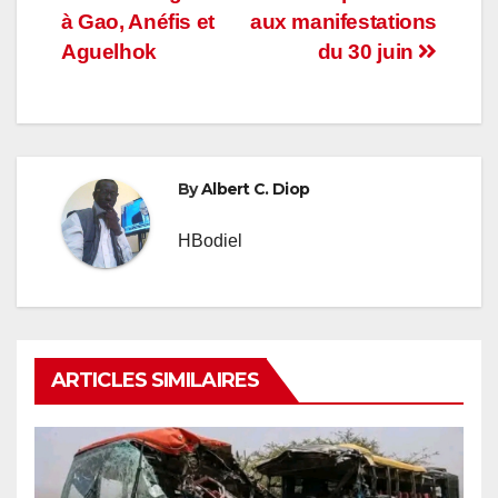
de
à Gao, Anéfis et
aux manifestations
l’article
Aguelhok
du 30 juin
By
Albert C. Diop
HBodiel
ARTICLES SIMILAIRES