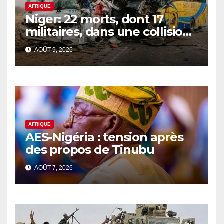
AFRIQUE
Niger: 22 morts, dont 17
militaires, dans une collision
de 2 bus
AOÛT 9, 2026
AFRIQUE
AES-Nigéria : tension après
des propos de Tinubu
AOÛT 7, 2026