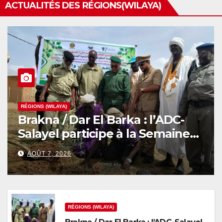
ACTUALITÉS DES RÉGIONS(WILAYA)
RÉGIONS (WILAYA)
Brakna / Dar El Barka : l’ADC-
Salayel participe à la Semaine
nationale de l’arbre
AOÛT 7, 2026
RÉGIONS (WILAYA)