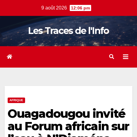
Skip
9 août 2026
12:06 pm
to
content
Les Traces de l'Info
AFRIQUE
Ouagadougou invité
au Forum africain sur