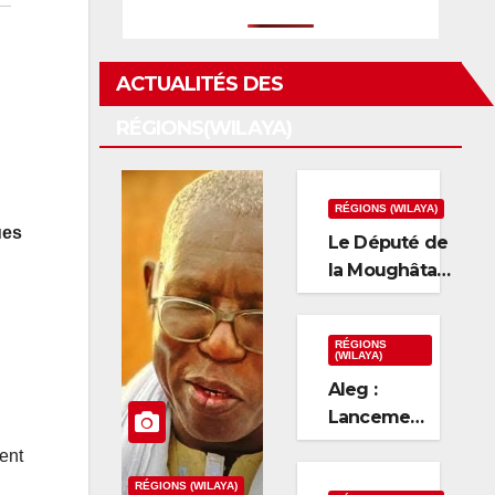
ACTUALITÉS DES
RÉGIONS(WILAYA)
RÉGIONS (WILAYA)
ues
Le Député de
la Moughâtaa
de Boghé
Moussa
RÉGIONS
Alhousseynou
(WILAYA)
Dia.
Aleg :
Lancement
des
ent
activités
RÉGIONS (WILAYA)