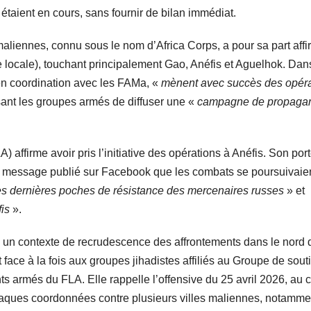
étaient en cours, sans fournir de bilan immédiat.
aliennes, connu sous le nom d’Africa Corps, a pour sa part aff
e locale), touchant principalement Gao, Anéfis et Aguelhok. Dan
en coordination avec les FAMa, «
mènent avec succès des opéra
sant les groupes armés de diffuser une «
campagne de propaga
) affirme avoir pris l’initiative des opérations à Anéfis. Son port
message publié sur Facebook que les combats se poursuivaie
es dernières poches de résistance des mercenaires russes
» et
fis
».
s un contexte de recrudescence des affrontements dans le nord 
t face à la fois aux groupes jihadistes affiliés au Groupe de sout
 armés du FLA. Elle rappelle l’offensive du 25 avril 2026, au 
ttaques coordonnées contre plusieurs villes maliennes, notamme