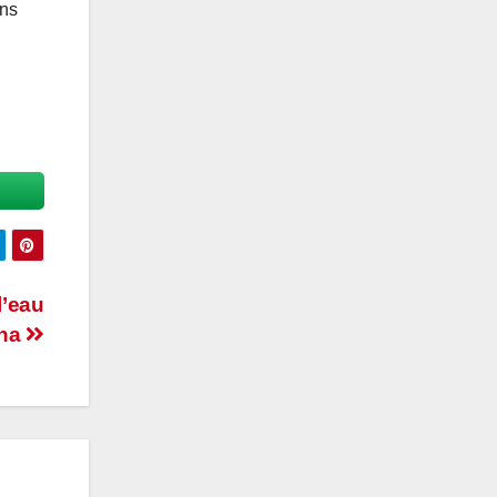
saoudite
ons
l’eau
éna