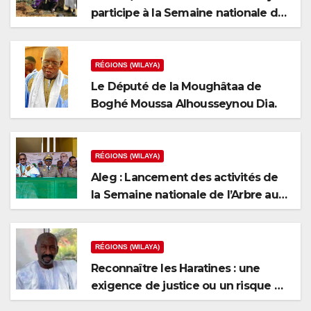
participe à la Semaine nationale de
l’arbre
RÉGIONS (WILAYA)
Le Député de la Moughâtaa de
Boghé Moussa Alhousseynou Dia.
RÉGIONS (WILAYA)
Aleg : Lancement des activités de
la Semaine nationale de l’Arbre au
niveau de la wilaya du Brakna
RÉGIONS (WILAYA)
Reconnaître les Haratines : une
exigence de justice ou un risque de
fragmentation nationale ?