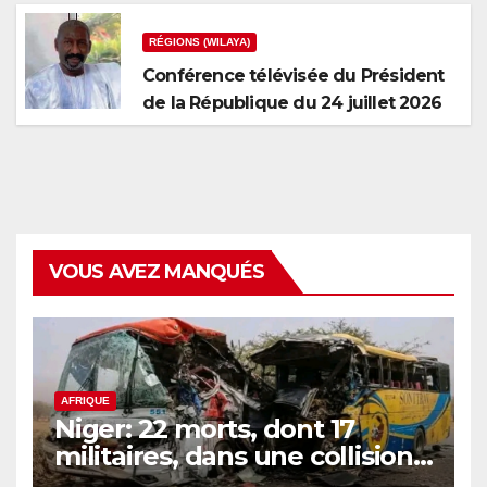
RÉGIONS (WILAYA)
Conférence télévisée du Président
de la République du 24 juillet 2026
VOUS AVEZ MANQUÉS
AFRIQUE
Niger: 22 morts, dont 17
militaires, dans une collision
de 2 bus