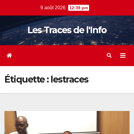
Skip
9 août 2026
12:39 pm
to
content
Les Traces de l'Info
Étiquette :
lestraces