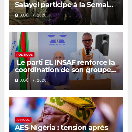
Salayel participe à la Semaine
nationale de l’arbre
AOÛT 7, 2026
POLITIQUE
Le parti EL INSAF renforce la
coordination de son groupe
parlementaire
AOÛT 7, 2026
AFRIQUE
AES-Nigéria : tension après