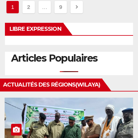
Pagination
1
2
…
9
des
LIBRE EXPRESSION
publications
Articles Populaires
ACTUALITÉS DES RÉGIONS(WILAYA)