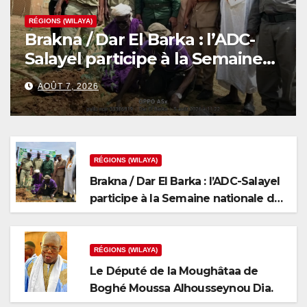
RÉGIONS (WILAYA)
Brakna / Dar El Barka : l’ADC-
Salayel participe à la Semaine
nationale de l’arbre
AOÛT 7, 2026
RÉGIONS (WILAYA)
Brakna / Dar El Barka : l’ADC-Salayel
participe à la Semaine nationale de
l’arbre
RÉGIONS (WILAYA)
Le Député de la Moughâtaa de
Boghé Moussa Alhousseynou Dia.